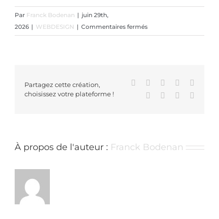
Par
Franck Bodenan
|
juin 29th,
sur
2026
|
WEBDESIGN
|
Commentaires fermés
Test
Post
Created
Facebook
X
Reddit
LinkedIn
WhatsA
Partagez cette création,
choisissez votre plateforme !
Tumblr
Pinterest
Vk
Email
À propos de l'auteur :
Franck Bodenan