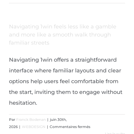
Post
Created
Navigating 1win feels less like a gamble
and more like a smooth walk through
familiar streets
Navigating 1win offers a straightforward
interface where familiar layouts and clear
options help users feel comfortable from
the start, inviting them to engage without
hesitation.
Par
Franck Bodenan
|
juin 30th,
sur
2026
|
WEBDESIGN
|
Commentaires fermés
Navigating
Lire la suite