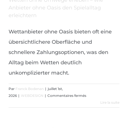
Wetten ohne Umwege erleben – wie
Anbieter ohne Oasis den Spielalltag
erleichtern
Wettanbieter ohne Oasis bieten oft eine
übersichtlichere Oberfläche und
schnellere Zahlungsoptionen, was den
Alltag beim Wetten deutlich
unkomplizierter macht.
Par
Franck Bodenan
|
juillet 1st,
sur
2026
|
WEBDESIGN
|
Commentaires fermés
Wetten
Lire la suite
ohne
Umwege
erleben