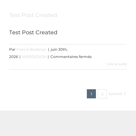
อร์เฟซ
เรียบ
Test Post Created
ง่าย
ที่
ทำให้
Test Post Created
การ
เดิม
Par
Franck Bodenan
|
juin 30th,
พัน
sur
2026
|
WEBDESIGN
|
Commentaires fermés
กับ
Test
Lire la suite
188BET
Post
ราบ
Created
รื่น
ขึ้น
Suivant
1
2
กว่า
เดิม