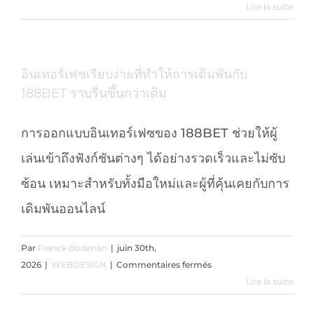
Test
Lire la suite
247
Post
Created
อินเทอร์เฟซเรียบง่ายที่ทำให้การเดิมพันกับ
188BET ราบรื่นขึ้นกว่าเดิม
การออกแบบอินเทอร์เฟซของ 188BET ช่วยให้ผู้
เล่นเข้าถึงฟังก์ชันต่างๆ ได้อย่างรวดเร็วและไม่ซับ
ซ้อน เหมาะสำหรับทั้งมือใหม่และผู้ที่คุ้นเคยกับการ
เดิมพันออนไลน์
Par
Franck Bodenan
|
juin 30th,
sur
2026
|
WEBDESIGN
|
Commentaires fermés
อิน
Lire la suite
เท