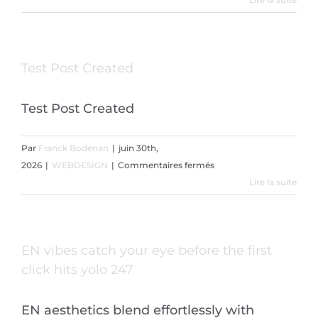
1win
feels
less
Test Post Created
like
a
gamble
Test Post Created
and
more
Par
Franck Bodenan
|
juin 30th,
like
sur
2026
|
WEBDESIGN
|
Commentaires fermés
a
Test
Lire la suite
smooth
Post
walk
Created
through
familiar
EN vibes catch your eye before the first
streets
click hits yolo 247
EN aesthetics blend effortlessly with