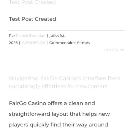
Test Post Created
–
wie
Anbieter
Test Post Created
ohne
Oasis
Par
Franck Bodenan
|
juillet 1st,
den
sur
2026
|
WEBDESIGN
|
Commentaires fermés
Spielalltag
Test
Lire la suite
erleichtern
Post
Created
Navigating FairGo Casino’s interface feels
surprisingly effortless for newcomers
FairGo Casino offers a clean and
straightforward layout that helps new
players quickly find their way around