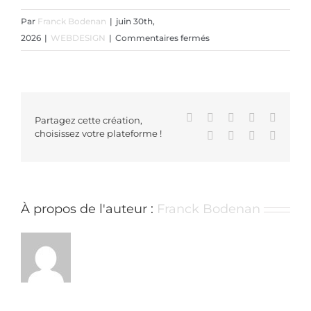
Par
Franck Bodenan
|
juin 30th,
sur
2026
|
WEBDESIGN
|
Commentaires fermés
Test
Post
Created
Facebook
X
Reddit
LinkedIn
WhatsA
Partagez cette création,
choisissez votre plateforme !
Tumblr
Pinterest
Vk
Email
À propos de l'auteur :
Franck Bodenan