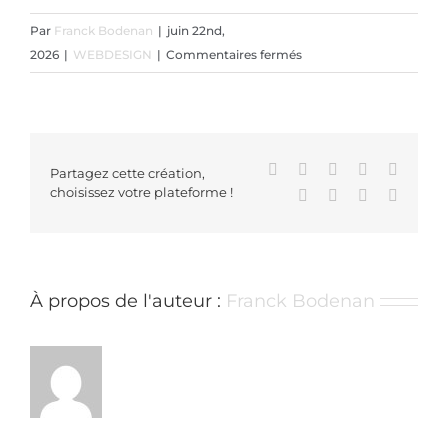
Par
Franck Bodenan
|
juin 22nd,
sur
2026
|
WEBDESIGN
|
Commentaires fermés
Test
Post
Created
Facebook
X
Reddit
LinkedIn
WhatsA
Partagez cette création,
choisissez votre plateforme !
Tumblr
Pinterest
Vk
Email
À propos de l'auteur :
Franck Bodenan