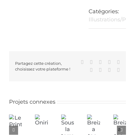
Catégories:
Illustrations/Pei
Facebook
X
Reddit
LinkedIn
WhatsA
Partagez cette création,
choisissez votre plateforme !
Tumblr
Pinterest
Vk
Email
Projets connexes