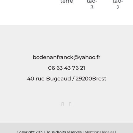
Le
Onirique
Sous
Breizh
Breizh
Printemps
la
a
a
terre
tao-
tao-
3
2
bodenanfranck@yahoo.fr
06 63 43 76 21
40 rue Bugeaud / 29200Brest
Copyright 2019 | Tous droits réservés |
Mentions légales
|