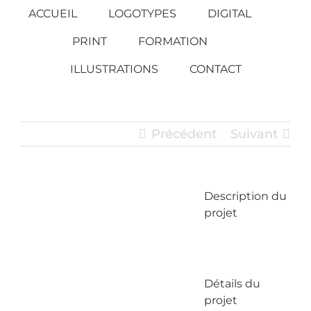
Passer
ACCUEIL
LOGOTYPES
DIGITAL
au
PRINT
FORMATION
contenu
ILLUSTRATIONS
CONTACT
Précédent
Suivant
Description du
View
projet
Larger
Image
Détails du
projet