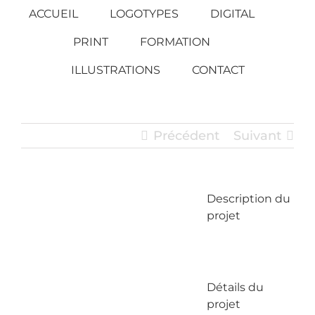
Passer
ACCUEIL
LOGOTYPES
DIGITAL
au
PRINT
FORMATION
contenu
ILLUSTRATIONS
CONTACT
Précédent
Suivant
Description du
View
projet
Larger
Image
Détails du
projet