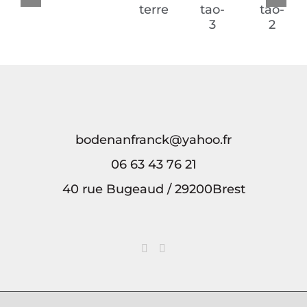
Le
Onirique
Sous
Breizh
Breizh
Printemps
la
a
a
terre
tao-
tao-
3
2
bodenanfranck@yahoo.fr
06 63 43 76 21
40 rue Bugeaud / 29200Brest