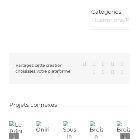
Catégories:
Illustrations/Pei
Facebook
X
Reddit
LinkedIn
WhatsA
Partagez cette création,
choisissez votre plateforme !
Tumblr
Pinterest
Vk
Email
Projets connexes