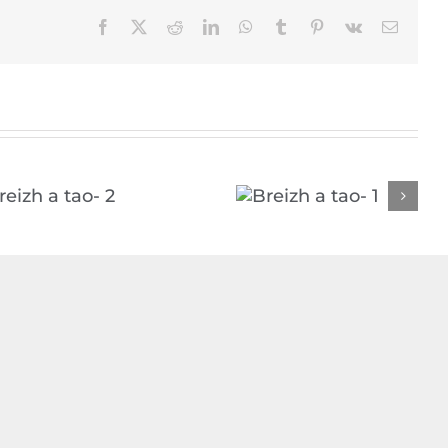
Facebook
X
Reddit
LinkedIn
WhatsApp
Tumblr
Pinterest
Vk
Email
Breizh a tao- 1