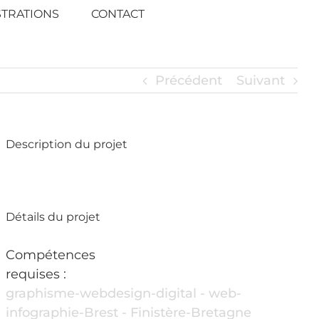
STRATIONS
CONTACT
Précédent
Suivant
Description du projet
Détails du projet
Compétences
requises :
graphisme-webdesign-digital - web-
infographie-Brest - Finistère-Bretagne