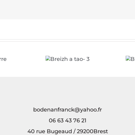
Breizh a tao- 3
Breizh a tao- 2
bodenanfranck@yahoo.fr
06 63 43 76 21
40 rue Bugeaud / 29200Brest