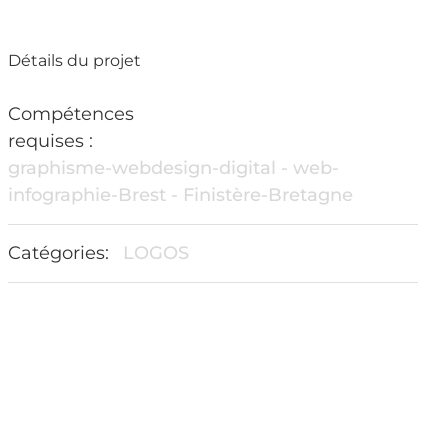
Détails du projet
Compétences
requises :
graphisme-webdesign-digital - web-
infographie-Brest - Finistère-Bretagne
Catégories:
LOGOS