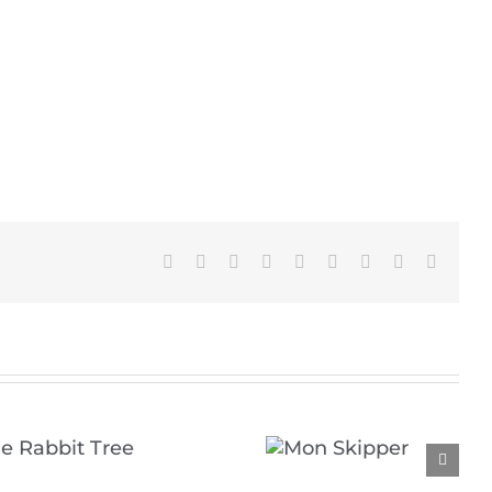
Facebook
X
Reddit
LinkedIn
WhatsApp
Tumblr
Pinterest
Vk
Email
Mon Skipper