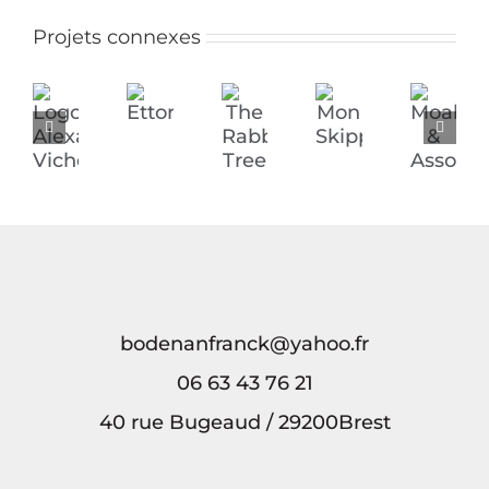
Projets connexes
Ettori
Mon
Logo
The
Moal
Skipper
Alexandra
Rabbit
&
Vicherd
Tree
Associés
bodenanfranck@yahoo.fr
06 63 43 76 21
40 rue Bugeaud / 29200Brest