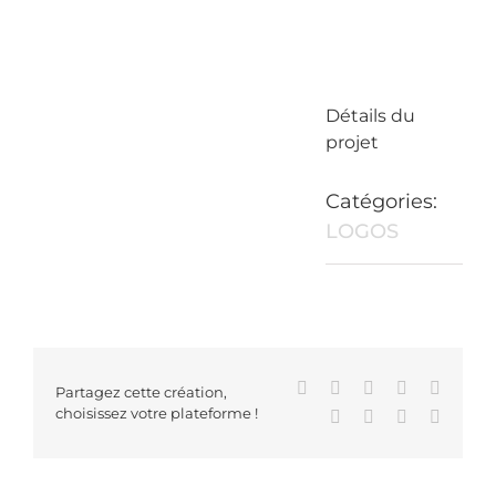
Détails du
projet
Catégories:
LOGOS
Facebook
X
Reddit
LinkedIn
WhatsA
Partagez cette création,
choisissez votre plateforme !
Tumblr
Pinterest
Vk
Email