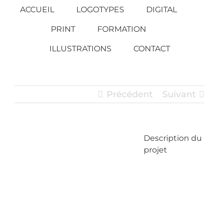
Passer
ACCUEIL
LOGOTYPES
DIGITAL
au
PRINT
FORMATION
contenu
ILLUSTRATIONS
CONTACT
Précédent
Suivant
Description du
View
projet
Larger
Image