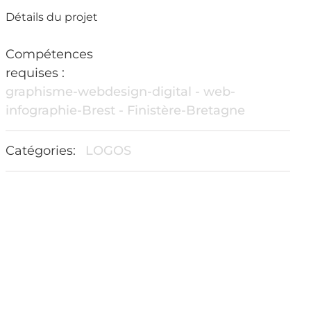
Détails du projet
Compétences
requises :
graphisme-webdesign-digital - web-
infographie-Brest - Finistère-Bretagne
Catégories:
LOGOS