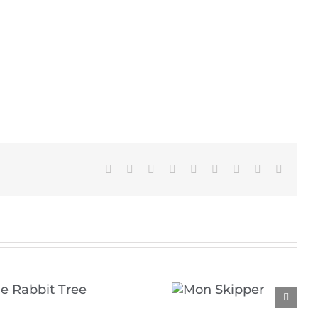
Facebook
X
Reddit
LinkedIn
WhatsApp
Tumblr
Pinterest
Vk
Email
Mon Skipper