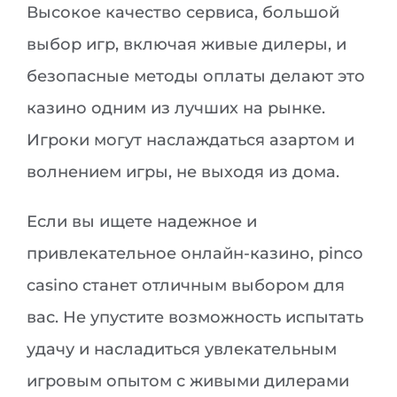
Высокое качество сервиса, большой
выбор игр, включая живые дилеры, и
безопасные методы оплаты делают это
казино одним из лучших на рынке.
Игроки могут наслаждаться азартом и
волнением игры, не выходя из дома.
Если вы ищете надежное и
привлекательное онлайн-казино, pinco
casino станет отличным выбором для
вас. Не упустите возможность испытать
удачу и насладиться увлекательным
игровым опытом с живыми дилерами