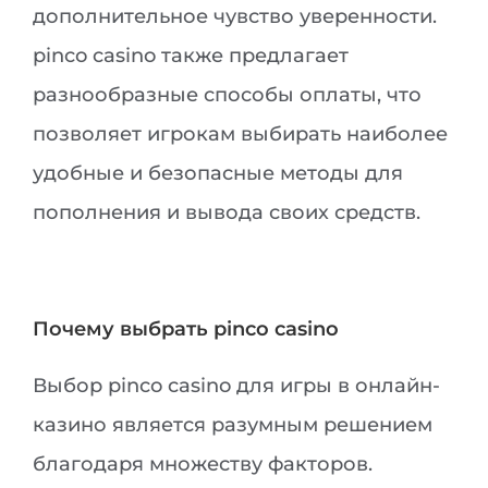
дополнительное чувство уверенности.
pinco casino также предлагает
разнообразные способы оплаты, что
позволяет игрокам выбирать наиболее
удобные и безопасные методы для
пополнения и вывода своих средств.
Почему выбрать pinco casino
Выбор pinco casino для игры в онлайн-
казино является разумным решением
благодаря множеству факторов.