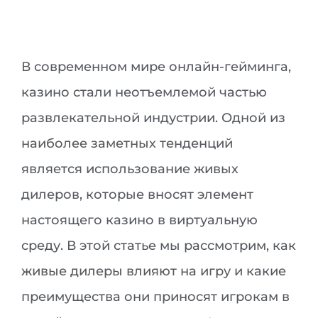
В современном мире онлайн-гейминга,
казино стали неотъемлемой частью
развлекательной индустрии. Одной из
наиболее заметных тенденций
является использование живых
дилеров, которые вносят элемент
настоящего казино в виртуальную
среду. В этой статье мы рассмотрим, как
живые дилеры влияют на игру и какие
преимущества они приносят игрокам в