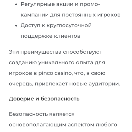
Регулярные акции и промо-
кампании для постоянных игроков
Доступ к круглосуточной
поддержке клиентов
Эти преимущества способствуют
созданию уникального опыта для
игроков в pinco casino, что, в свою
очередь, привлекает новые аудитории.
Доверие и безопасность
Безопасность является
основополагающим аспектом любого