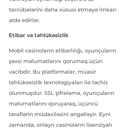
təcrübələrini daha xüsusi etməyə imkan
əldə edirlər.
Etibar və təhlükəsizlik
Mobil casinoların etibarlılığı, oyunçuların
şəxsi məlumatlarını qorumaq üçün
vacibdir. Bu platformalar, müasir
təhlükəsizlik texnologiyaları ilə təchiz
olunmuşdur. SSL şifrələmə, oyunçuların
məlumatlarını qoruyaraq, üçüncü
tərəflərin müdaxiləsini əngəlləyir. Eyni
zamanda, onlayn casinoların lisenziyalı