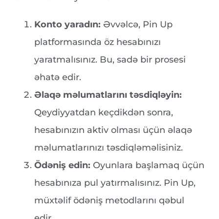
Konto yaradın:
Əvvəlcə, Pin Up
platformasında öz hesabınızı
yaratmalısınız. Bu, sadə bir prosesi
əhatə edir.
Əlaqə məlumatlarını təsdiqləyin:
Qeydiyyatdan keçdikdən sonra,
hesabınızın aktiv olması üçün əlaqə
məlumatlarınızı təsdiqləməlisiniz.
Ödəniş edin:
Oyunlara başlamaq üçün
hesabınıza pul yatırmalısınız. Pin Up,
müxtəlif ödəniş metodlarını qəbul
edir.