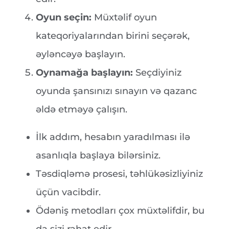
Oyun seçin:
Müxtəlif oyun
kateqoriyalarından birini seçərək,
əyləncəyə başlayın.
Oynamağa başlayın:
Seçdiyiniz
oyunda şansınızı sınayın və qazanc
əldə etməyə çalışın.
İlk addım, hesabın yaradılması ilə
asanlıqla başlaya bilərsiniz.
Təsdiqləmə prosesi, təhlükəsizliyiniz
üçün vacibdir.
Ödəniş metodları çox müxtəlifdir, bu