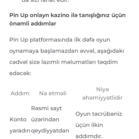
da sizi rahat edir.
Pin Up onlayn kazino ilə tanışlığınız üçün
önəmli addımlar
Pin Up platformasında ilk dəfə oyun
oynamaya başlamazdan əvvəl, aşağıdakı
cədvəl sizə lazımlı məlumatları təqdim
edəcək:
Niyə
Addım
Nə etməli
əhəmiyyətlidir
Rəsmi sayt
Oyun təcrübəniz
Konto
üzərindən
üçün ilkin
yaradın
qeydiyyatdan
addımdır.