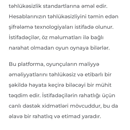
təhlükəsizlik standartlarına əməl edir.
Hesablarınızın təhlükəsizliyini təmin edən
şifrələmə texnologiyaları istifadə olunur.
İstifadəçilər, öz məlumatları ilə bağlı
narahat olmadan oyun oynaya bilərlər.
Bu platforma, oyunçuların maliyyə
əməliyyatlarını təhlükəsiz və etibarlı bir
şəkildə həyata keçirə biləcəyi bir mühit
təqdim edir. İstifadəçilərin rahatlığı üçün
canlı dəstək xidmətləri mövcuddur, bu da
əlavə bir rahatlıq və etimad yaradır.