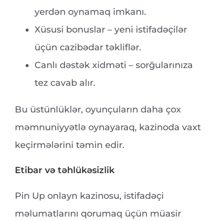
yerdən oynamaq imkanı.
Xüsusi bonuslar – yeni istifadəçilər
üçün cazibədar təkliflər.
Canlı dəstək xidməti – sorğularınıza
tez cavab alır.
Bu üstünlüklər, oyunçuların daha çox
məmnuniyyətlə oynayaraq, kazinoda vaxt
keçirmələrini təmin edir.
Etibar və təhlükəsizlik
Pin Up onlayn kazinosu, istifadəçi
məlumatlarını qorumaq üçün müasir