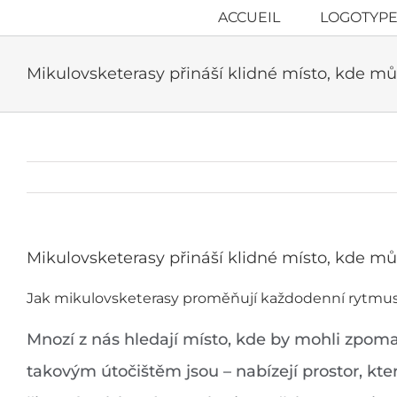
Passer
ACCUEIL
LOGOTYPE
au
Mikulovsketerasy přináší klidné místo, kde mů
contenu
Mikulovsketerasy přináší klidné místo, kde mů
Jak mikulovsketerasy proměňují každodenní rytmus
Mnozí z nás hledají místo, kde by mohli zpom
takovým útočištěm jsou – nabízejí prostor, kte