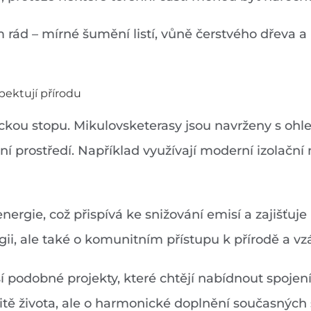
ád – mírné šumění listí, vůně čerstvého dřeva a 
pektují přírodu
ckou stopu. Mikulovsketerasy jsou navrženy s ohle
ní prostředí. Například využívají moderní izolační
nergie, což přispívá ke snižování emisí a zajišťuj
gii, ale také o komunitním přístupu k přírodě a v
í podobné projekty, které chtějí nabídnout spojen
tě života, ale o harmonické doplnění současných s