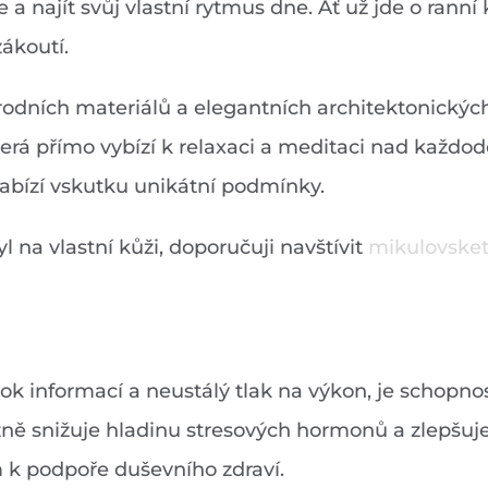
 se a najít svůj vlastní rytmus dne. Ať už jde o ran
ákoutí.
dních materiálů a elegantních architektonických p
terá přímo vybízí k relaxaci a meditaci nad každo
nabízí vskutku unikátní podmínky.
l na vlastní kůži, doporučuji navštívit
mikulovsket
ok informací a neustálý tlak na výkon, je schopnos
azně snižuje hladinu stresových hormonů a zlepšuje
m k podpoře duševního zdraví.