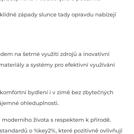
klidné západy slunce tady opravdu nabízejí
dem na šetrné využití zdrojů a inovativní
 materiály a systémy pro efektivní využívání
e komfortní bydlení i v zimě bez zbytečných
zájemné ohleduplnosti.
í moderního života s respektem k přírodě.
tandardů o %key2%, které pozitivně ovlivňují