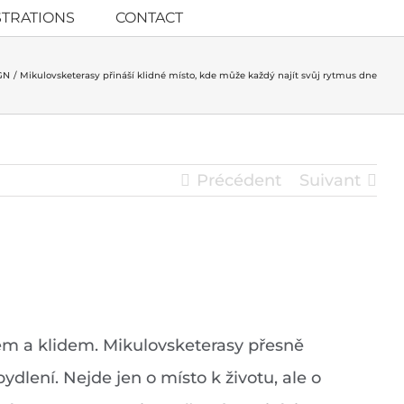
STRATIONS
CONTACT
GN
Mikulovsketerasy přináší klidné místo, kde může každý najít svůj rytmus dne
Précédent
Suivant
em a klidem. Mikulovsketerasy přesně
dlení. Nejde jen o místo k životu, ale o