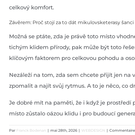
celkový komfort.
Závěrem: Proč stojí za to dát mikulovsketerasy šanci
Možná se ptáte, zda je právě toto místo vho
tichým klidem přírody, pak může být toto řeše
klíčovým faktorem pro celkovou pohodu a oso
Nezáleží na tom, zda sem chcete přijít jen na 
zpomalit a najít svůj rytmus. A to je něco, co 
Je dobré mít na paměti, že i když je prostředí
místo zůstalo oázou klidu i pro budoucí gener
Par
Franck Bodenan
|
mai 28th, 2026
|
WEBDESIGN
|
Commentaire