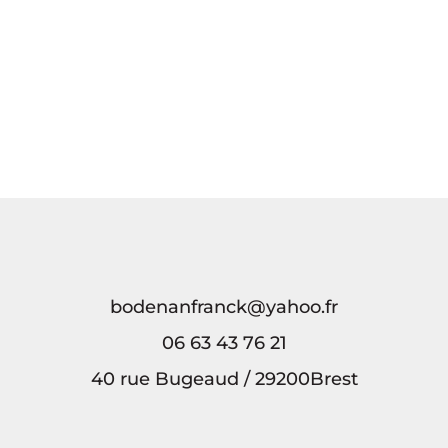
Navigating
FairGo
Casino’s
interface
feels
ed
surprisingly
effortless
for
newcomers
bodenanfranck@yahoo.fr
06 63 43 76 21
40 rue Bugeaud / 29200Brest