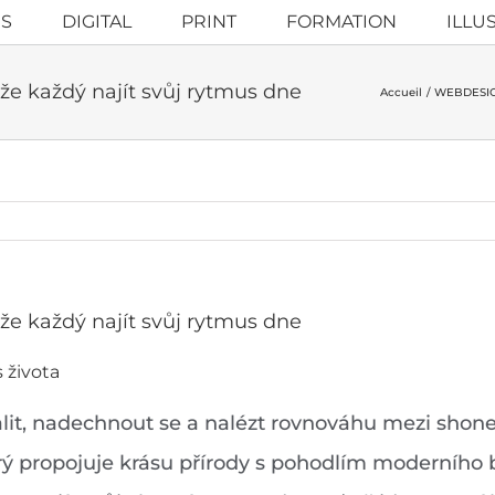
S
DIGITAL
PRINT
FORMATION
ILLU
že každý najít svůj rytmus dne
Accueil
WEBDESI
že každý najít svůj rytmus dne
 života
alit, nadechnout se a nalézt rovnováhu mezi shon
rý propojuje krásu přírody s pohodlím moderního by