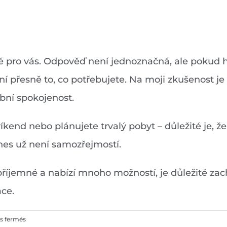
dné pro vás. Odpověď není jednoznačná, ale poku
ní přesně to, co potřebujete. Na moji zkušenost je
bní spokojenost.
víkend nebo plánujete trvalý pobyt – důležité je,
dnes už není samozřejmostí.
 příjemné a nabízí mnoho možností, je důležité za
ace.
sur
s fermés