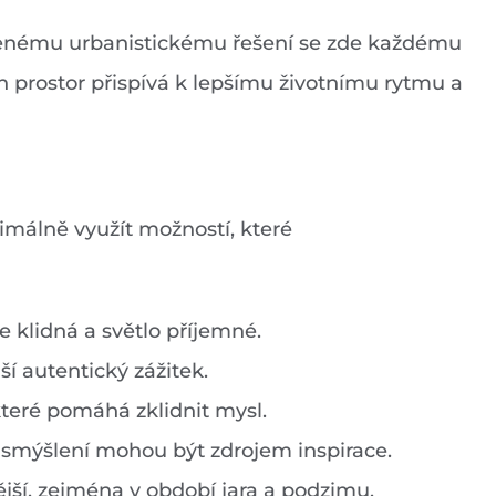
yšlenému urbanistickému řešení se zde každému
h prostor přispívá k lepšímu životnímu rytmu a
ximálně využít možností, které
e klidná a světlo příjemné.
ší autentický zážitek.
které pomáhá zklidnit mysl.
o smýšlení mohou být zdrojem inspirace.
jší, zejména v období jara a podzimu.