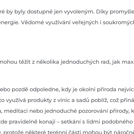
které by byly dostupné jen vyvoleným. Díky prom
 energie. Vědomé využívání veřejných i soukromýc
i mohou těžit z několika jednoduchých rad, jak ma
nebo pozdě odpoledne, kdy je okolní příroda nejvíc
o využívá produkty z vinic a sadů poblíž, což přiná
hou, meditaci nebo jednoduché pozorování přírody, 
zde pravidelně konají – setkání s lidmi podobnéh
protože některé terénní části mohou být náročně