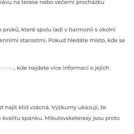
ní kávu na terase nebo večerní procházku
rvků, které spolu ladí v harmonii s okolní
denními starostmi. Pokud hledáte místo, kde se
erasy
, kde najdete více informací o jejich
t najít klid vzácná. Výzkumy ukazují, že
 kvalitu spánku. Mikulovsketerasy jsou proto