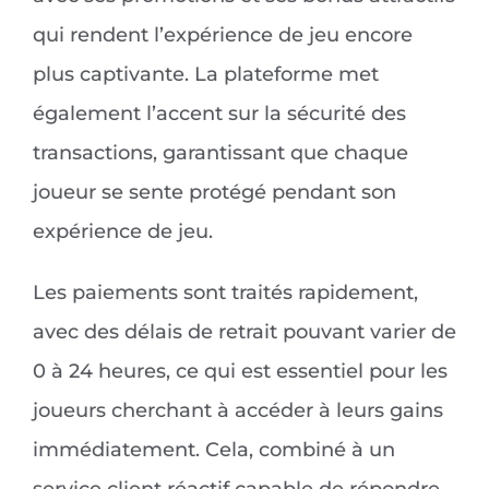
qui rendent l’expérience de jeu encore
plus captivante. La plateforme met
également l’accent sur la sécurité des
transactions, garantissant que chaque
joueur se sente protégé pendant son
expérience de jeu.
Les paiements sont traités rapidement,
avec des délais de retrait pouvant varier de
0 à 24 heures, ce qui est essentiel pour les
joueurs cherchant à accéder à leurs gains
immédiatement. Cela, combiné à un
service client réactif capable de répondre