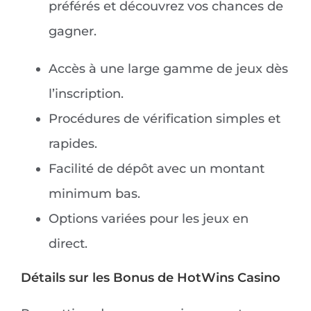
préférés et découvrez vos chances de
gagner.
Accès à une large gamme de jeux dès
l’inscription.
Procédures de vérification simples et
rapides.
Facilité de dépôt avec un montant
minimum bas.
Options variées pour les jeux en
direct.
Détails sur les Bonus de HotWins Casino