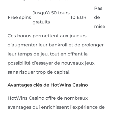
Pas
Jusqu’à 50 tours
Free spins
10 EUR
de
gratuits
mise
Ces bonus permettent aux joueurs
d’augmenter leur bankroll et de prolonger
leur temps de jeu, tout en offrant la
possibilité d’essayer de nouveaux jeux
sans risquer trop de capital.
Avantages clés de HotWins Casino
HotWins Casino offre de nombreux
avantages qui enrichissent l’expérience de