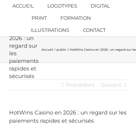
Passer
ACCUEIL
LOGOTYPES
DIGITAL
au
PRINT
FORMATION
HotWins
contenu
Casino en
ILLUSTRATIONS
CONTACT
2026 : un
regard sur
Accueil
public
HotWins Casino en 2026 : un regard sur le
les
paiements
rapides et
sécurisés
Précédent
Suivant
HotWins Casino en 2026 : un regard sur les
paiements rapides et sécurisés