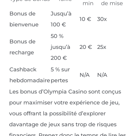
min
de mise
Bonus de
Jusqu’à
10 €
30x
bienvenue
100 €
50 %
Bonus de
jusqu’à
20 €
25x
recharge
200 €
Cashback
5 % sur
N/A
N/A
hebdomadaire
pertes
Les bonus d’Olympia Casino sont conçus
pour maximiser votre expérience de jeu,
vous offrant la possibilité d’explorer
davantage de jeux sans trop de risques
financiers. Prenez donc le temps de lire les