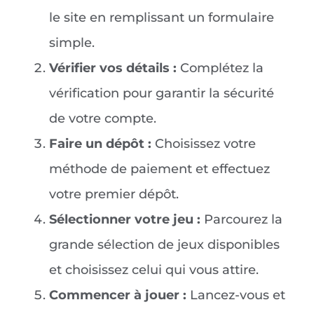
le site en remplissant un formulaire
simple.
Vérifier vos détails :
Complétez la
vérification pour garantir la sécurité
de votre compte.
Faire un dépôt :
Choisissez votre
méthode de paiement et effectuez
votre premier dépôt.
Sélectionner votre jeu :
Parcourez la
grande sélection de jeux disponibles
et choisissez celui qui vous attire.
Commencer à jouer :
Lancez-vous et