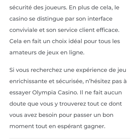
sécurité des joueurs. En plus de cela, le
casino se distingue par son interface
conviviale et son service client efficace.
Cela en fait un choix idéal pour tous les
amateurs de jeux en ligne.
Si vous recherchez une expérience de jeu
enrichissante et sécurisée, n’hésitez pas à
essayer Olympia Casino. Il ne fait aucun
doute que vous y trouverez tout ce dont
vous avez besoin pour passer un bon
moment tout en espérant gagner.