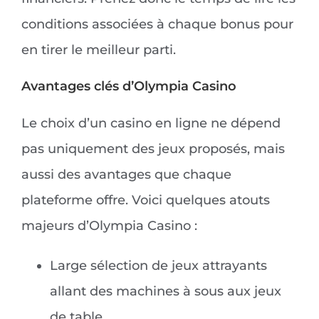
conditions associées à chaque bonus pour
en tirer le meilleur parti.
Avantages clés d’Olympia Casino
Le choix d’un casino en ligne ne dépend
pas uniquement des jeux proposés, mais
aussi des avantages que chaque
plateforme offre. Voici quelques atouts
majeurs d’Olympia Casino :
Large sélection de jeux attrayants
allant des machines à sous aux jeux
de table.