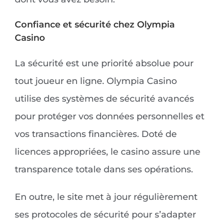
Confiance et sécurité chez Olympia
Casino
La sécurité est une priorité absolue pour
tout joueur en ligne. Olympia Casino
utilise des systèmes de sécurité avancés
pour protéger vos données personnelles et
vos transactions financières. Doté de
licences appropriées, le casino assure une
transparence totale dans ses opérations.
En outre, le site met à jour régulièrement
ses protocoles de sécurité pour s’adapter