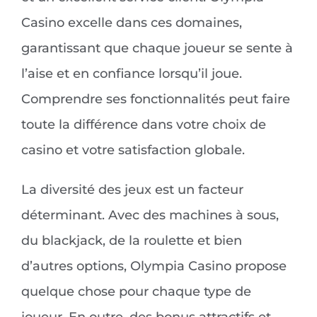
Casino excelle dans ces domaines,
garantissant que chaque joueur se sente à
l’aise et en confiance lorsqu’il joue.
Comprendre ses fonctionnalités peut faire
toute la différence dans votre choix de
casino et votre satisfaction globale.
La diversité des jeux est un facteur
déterminant. Avec des machines à sous,
du blackjack, de la roulette et bien
d’autres options, Olympia Casino propose
quelque chose pour chaque type de
joueur. En outre, des bonus attractifs et