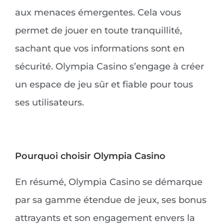
aux menaces émergentes. Cela vous
permet de jouer en toute tranquillité,
sachant que vos informations sont en
sécurité. Olympia Casino s’engage à créer
un espace de jeu sûr et fiable pour tous
ses utilisateurs.
Pourquoi choisir Olympia Casino
En résumé, Olympia Casino se démarque
par sa gamme étendue de jeux, ses bonus
attrayants et son engagement envers la