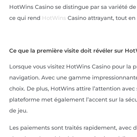
HotWins Casino se distingue par sa variété de 
ce qui rend
HotWins
Casino attrayant, tout en
Ce que la première visite doit révéler sur Ho
Lorsque vous visitez HotWins Casino pour la pr
navigation. Avec une gamme impressionnante d
choix. De plus, HotWins attire l’attention avec
plateforme met également l’accent sur la sécu
de jeu.
Les paiements sont traités rapidement, avec des