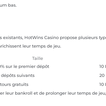
mum bas.
les existants, HotWins Casino propose plusieurs t
nrichissent leur temps de jeu.
Taille
0% sur le premier dépôt
10
 dépôts suivants
20
tours gratuits
10
eur bankroll et de prolonger leur temps de jeu, to