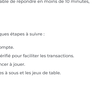
pable de répondre en moins de 10 minutes,
ues étapes à suivre :
compte.
fié pour faciliter les transactions.
er à jouer.
 à sous et les jeux de table.