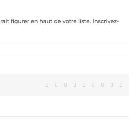
t figurer en haut de votre liste. Inscrivez-
Facebook
X
Reddit
LinkedIn
WhatsApp
Tumblr
Pinterest
Vk
Email