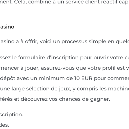
nt. Cela, combiné à un service client réactif ca
asino
ino a à offrir, voici un processus simple en quelq
issez le formulaire d’inscription pour ouvrir votre 
cer à jouer, assurez-vous que votre profil est véri
r dépôt avec un minimum de 10 EUR pour commenc
ne large sélection de jeux, y compris les machines
férés et découvrez vos chances de gagner.
cription.
des.