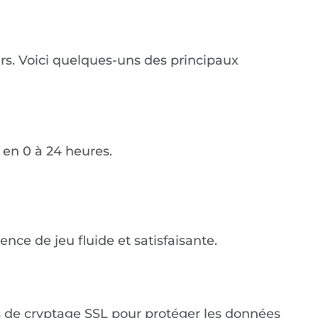
rs. Voici quelques-uns des principaux
 en 0 à 24 heures.
ce de jeu fluide et satisfaisante.
es de cryptage SSL pour protéger les données