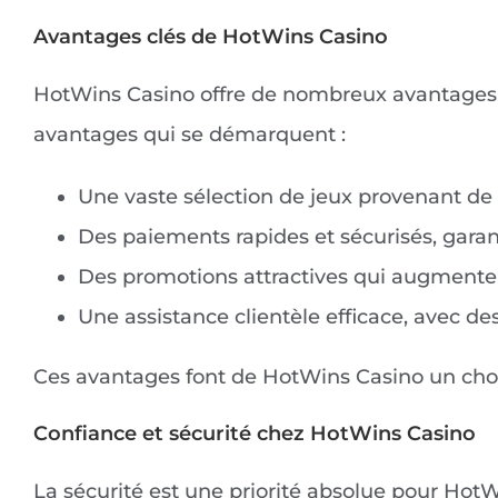
Avantages clés de HotWins Casino
HotWins Casino offre de nombreux avantages qu
avantages qui se démarquent :
Une vaste sélection de jeux provenant de
Des paiements rapides et sécurisés, garant
Des promotions attractives qui augmenten
Une assistance clientèle efficace, avec d
Ces avantages font de HotWins Casino un choix 
Confiance et sécurité chez HotWins Casino
La sécurité est une priorité absolue pour Hot