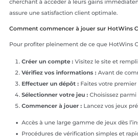
cherchant à accéder à leurs gains immédiateme
assure une satisfaction client optimale.
Comment commencer à jouer sur HotWins C
Pour profiter pleinement de ce que HotWins Cas
Créer un compte :
Visitez le site et rempl
Vérifiez vos informations :
Avant de commen
Effectuer un dépôt :
Faites votre premie
Sélectionner votre jeu :
Choisissez parmi u
Commencer à jouer :
Lancez vos jeux pré
Accès à une large gamme de jeux dès l’ins
Procédures de vérification simples et rapi