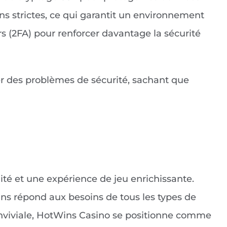
ons strictes, ce qui garantit un environnement
rs (2FA) pour renforcer davantage la sécurité
ier des problèmes de sécurité, sachant que
lité et une expérience de jeu enrichissante.
ns répond aux besoins de tous les types de
conviviale, HotWins Casino se positionne comme