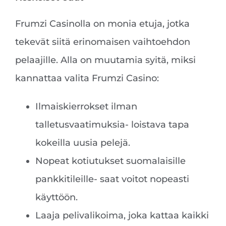
Frumzi Casinolla on monia etuja, jotka
tekevät siitä erinomaisen vaihtoehdon
pelaajille. Alla on muutamia syitä, miksi
kannattaa valita Frumzi Casino:
Ilmaiskierrokset ilman
talletusvaatimuksia- loistava tapa
kokeilla uusia pelejä.
Nopeat kotiutukset suomalaisille
pankkitileille- saat voitot nopeasti
käyttöön.
Laaja pelivalikoima, joka kattaa kaikki