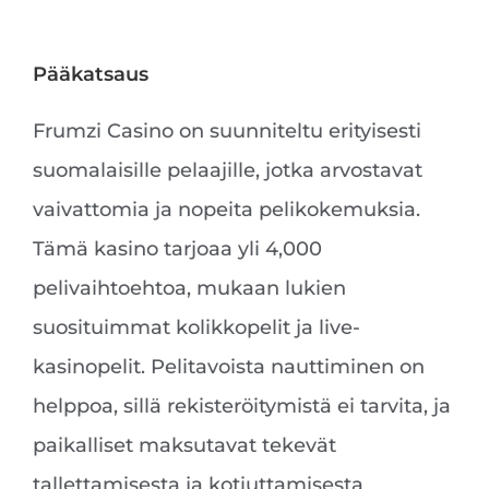
Pääkatsaus
Frumzi Casino on suunniteltu erityisesti
suomalaisille pelaajille, jotka arvostavat
vaivattomia ja nopeita pelikokemuksia.
Tämä kasino tarjoaa yli 4,000
pelivaihtoehtoa, mukaan lukien
suosituimmat kolikkopelit ja live-
kasinopelit. Pelitavoista nauttiminen on
helppoa, sillä rekisteröitymistä ei tarvita, ja
paikalliset maksutavat tekevät
tallettamisesta ja kotiuttamisesta