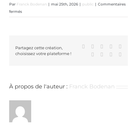
Par
Franck Bodenan
|
mai 25th, 2026
|
public
|
Commentaires
sur
fermés
Frumzi
Casino
bonuses:
Hyödynnä
Facebook
X
Reddit
LinkedIn
WhatsA
Partagez cette création,
huikeat
choisissez votre plateforme !
Tumblr
Pinterest
Vk
Email
tarjoukset
ja
edut
À propos de l'auteur :
Franck Bodenan