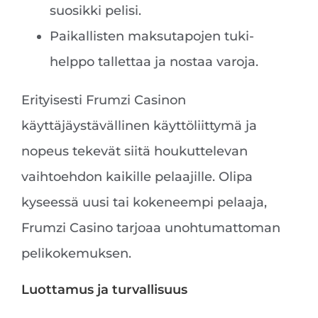
suosikki pelisi.
Paikallisten maksutapojen tuki-
helppo tallettaa ja nostaa varoja.
Erityisesti Frumzi Casinon
käyttäjäystävällinen käyttöliittymä ja
nopeus tekevät siitä houkuttelevan
vaihtoehdon kaikille pelaajille. Olipa
kyseessä uusi tai kokeneempi pelaaja,
Frumzi Casino tarjoaa unohtumattoman
pelikokemuksen.
Luottamus ja turvallisuus