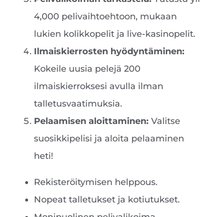
4,000 pelivaihtoehtoon, mukaan
lukien kolikkopelit ja live-kasinopelit.
Ilmaiskierrosten hyödyntäminen:
Kokeile uusia pelejä 200
ilmaiskierroksesi avulla ilman
talletusvaatimuksia.
Pelaamisen aloittaminen:
Valitse
suosikkipelisi ja aloita pelaaminen
heti!
Rekisteröitymisen helppous.
Nopeat talletukset ja kotiutukset.