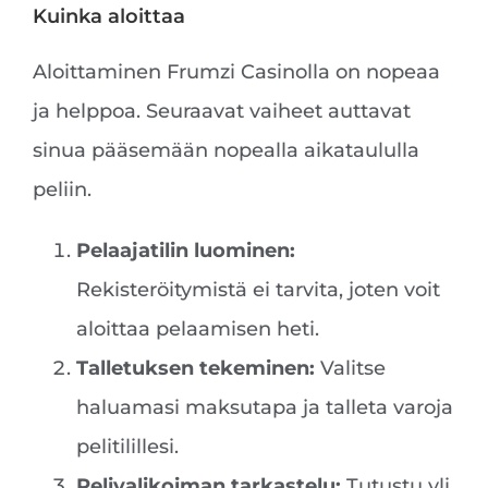
Kuinka aloittaa
Aloittaminen Frumzi Casinolla on nopeaa
ja helppoa. Seuraavat vaiheet auttavat
sinua pääsemään nopealla aikataululla
peliin.
Pelaajatilin luominen:
Rekisteröitymistä ei tarvita, joten voit
aloittaa pelaamisen heti.
Talletuksen tekeminen:
Valitse
haluamasi maksutapa ja talleta varoja
pelitilillesi.
Pelivalikoiman tarkastelu:
Tutustu yli