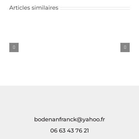
Articles similaires
Топ-
Pin
The
Playing
игр
The
Up
ultimat
responsibly
в
ultimate
Bet
guide
at
Пин
guide
y
to
Best
Ап
to
la
the
Online
играть
Goldex
protección
best
Casinos
на
Casino:
de
online
Australia:
деньги
diving
datos:
casinos
tips
в
into
lo
Australi
for
интернете:
crypto
que
play
enjoying
что
payments
debes
safely
pokies
выбрать
and
saber
and
and
для
rewards
sobre
win
managing
победы
tu
big
в
bodenanfranck@yahoo.fr
06 63 43 76 21