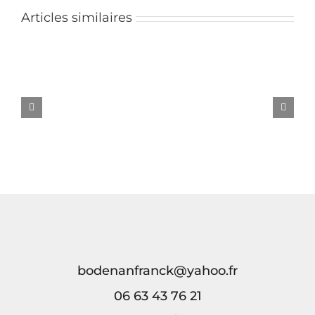
Articles similaires
Топ-
Pin
The
Playing
игр
The
Up
ultimat
responsibly
в
ultimate
Bet
guide
at
Пин
guide
y
to
Best
Ап
to
la
the
Online
играть
Goldex
protección
best
Casinos
на
Casino:
de
online
Australia:
деньги
diving
datos:
casinos
tips
в
into
lo
Australi
for
интернете:
crypto
que
play
enjoying
что
payments
debes
safely
pokies
выбрать
and
saber
and
and
для
rewards
sobre
win
managing
победы
tu
big
в
bodenanfranck@yahoo.fr
06 63 43 76 21