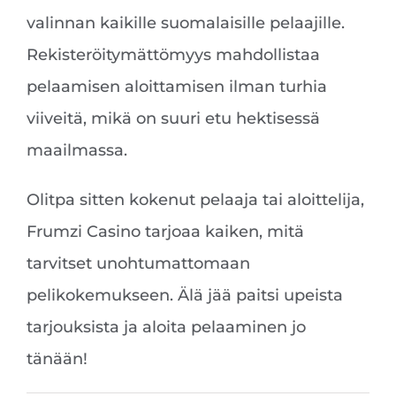
valinnan kaikille suomalaisille pelaajille.
Rekisteröitymättömyys mahdollistaa
pelaamisen aloittamisen ilman turhia
viiveitä, mikä on suuri etu hektisessä
maailmassa.
Olitpa sitten kokenut pelaaja tai aloittelija,
Frumzi Casino tarjoaa kaiken, mitä
tarvitset unohtumattomaan
pelikokemukseen. Älä jää paitsi upeista
tarjouksista ja aloita pelaaminen jo
tänään!