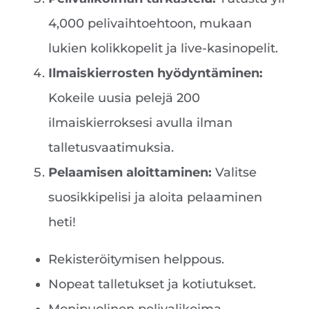
4,000 pelivaihtoehtoon, mukaan
lukien kolikkopelit ja live-kasinopelit.
Ilmaiskierrosten hyödyntäminen:
Kokeile uusia pelejä 200
ilmaiskierroksesi avulla ilman
talletusvaatimuksia.
Pelaamisen aloittaminen:
Valitse
suosikkipelisi ja aloita pelaaminen
heti!
Rekisteröitymisen helppous.
Nopeat talletukset ja kotiutukset.