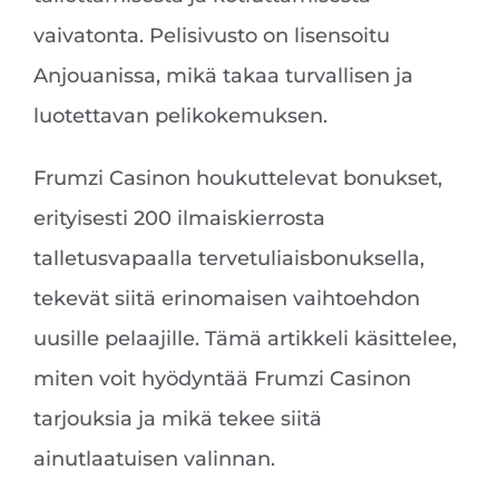
vaivatonta. Pelisivusto on lisensoitu
Anjouanissa, mikä takaa turvallisen ja
luotettavan pelikokemuksen.
Frumzi Casinon houkuttelevat bonukset,
erityisesti 200 ilmaiskierrosta
talletusvapaalla tervetuliaisbonuksella,
tekevät siitä erinomaisen vaihtoehdon
uusille pelaajille. Tämä artikkeli käsittelee,
miten voit hyödyntää Frumzi Casinon
tarjouksia ja mikä tekee siitä
ainutlaatuisen valinnan.