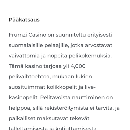
Pääkatsaus
Frumzi Casino on suunniteltu erityisesti
suomalaisille pelaajille, jotka arvostavat
vaivattomia ja nopeita pelikokemuksia.
Tämä kasino tarjoaa yli 4,000
pelivaihtoehtoa, mukaan lukien
suosituimmat kolikkopelit ja live-
kasinopelit. Pelitavoista nauttiminen on
helppoa, sillä rekisteröitymistä ei tarvita, ja
paikalliset maksutavat tekevät
tallettamisesta ja kotiuttamisesta