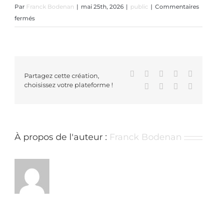
Par
Franck Bodenan
|
mai 25th, 2026
|
public
|
Commentaires
sur
fermés
Frumzi
Casino
bonuses:
Hyödynnä
Facebook
X
Reddit
LinkedIn
WhatsA
Partagez cette création,
huikeat
choisissez votre plateforme !
Tumblr
Pinterest
Vk
Email
tarjoukset
ja
edut
À propos de l'auteur :
Franck Bodenan