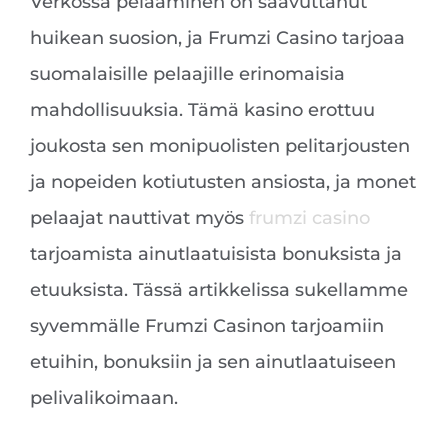
Verkossa pelaaminen on saavuttanut
huikean suosion, ja Frumzi Casino tarjoaa
suomalaisille pelaajille erinomaisia
mahdollisuuksia. Tämä kasino erottuu
joukosta sen monipuolisten pelitarjousten
ja nopeiden kotiutusten ansiosta, ja monet
pelaajat nauttivat myös
frumzi casino
tarjoamista ainutlaatuisista bonuksista ja
etuuksista. Tässä artikkelissa sukellamme
syvemmälle Frumzi Casinon tarjoamiin
etuihin, bonuksiin ja sen ainutlaatuiseen
pelivalikoimaan.