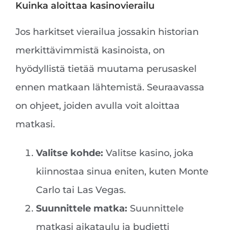
Kuinka aloittaa kasinovierailu
Jos harkitset vierailua jossakin historian
merkittävimmistä kasinoista, on
hyödyllistä tietää muutama perusaskel
ennen matkaan lähtemistä. Seuraavassa
on ohjeet, joiden avulla voit aloittaa
matkasi.
Valitse kohde:
Valitse kasino, joka
kiinnostaa sinua eniten, kuten Monte
Carlo tai Las Vegas.
Suunnittele matka:
Suunnittele
matkasi aikataulu ja budjetti