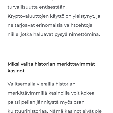
turvallisuutta entisestään.
Kryptovaluuttojen käyttö on yleistynyt, ja
ne tarjoavat erinomaisia vaihtoehtoja
niille, jotka haluavat pysyä nimettöminä.
Miksi valita historian merkittävimmät
kasinot
Valitsemalla vierailla historian
merkittävimmillä kasinoilla voit kokea
paitsi pelien jännitystä myös osan
kulttuurihistoriaa. Nämä kasinot eivät ole