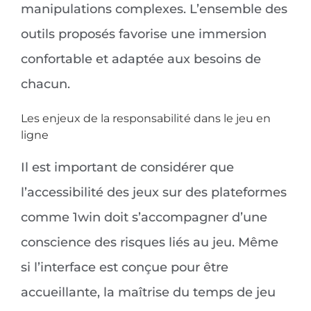
manipulations complexes. L’ensemble des
outils proposés favorise une immersion
confortable et adaptée aux besoins de
chacun.
Les enjeux de la responsabilité dans le jeu en
ligne
Il est important de considérer que
l’accessibilité des jeux sur des plateformes
comme 1win doit s’accompagner d’une
conscience des risques liés au jeu. Même
si l’interface est conçue pour être
accueillante, la maîtrise du temps de jeu