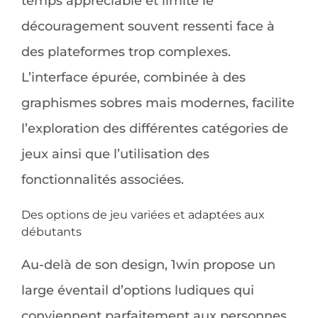
temps appréciable et limite le
découragement souvent ressenti face à
des plateformes trop complexes.
L’interface épurée, combinée à des
graphismes sobres mais modernes, facilite
l’exploration des différentes catégories de
jeux ainsi que l’utilisation des
fonctionnalités associées.
Des options de jeu variées et adaptées aux
débutants
Au-delà de son design, 1win propose un
large éventail d’options ludiques qui
conviennent parfaitement aux personnes