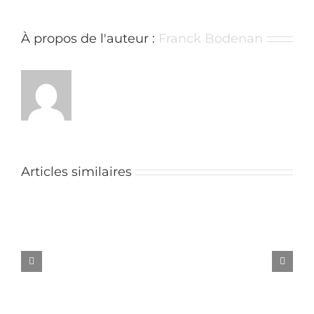
options
de
À propos de l'auteur :
Franck Bodenan
jeu
accessibles
aux
débutants
Articles similaires
Naviga
1win
Wetten
feels
ohne
less
Navigating
Umwege
like
FairGo
erleben
a
Casino’s
–
gambl
Test
Test
interface
wie
and
Post
Post
feels
Anbieter
more
Created
Created
surprisingly
ohne
like
effortless
Oasis
a