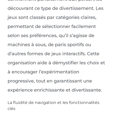
découvrant ce type de divertissement. Les
jeux sont classés par catégories claires,
permettant de sélectionner facilement
selon ses préférences, qu’il s’agisse de
machines à sous, de paris sportifs ou
d’autres formes de jeux interactifs. Cette
organisation aide à démystifier les choix et
à encourager l’expérimentation
progressive, tout en garantissant une
expérience enrichissante et divertissante.
La fluidité de navigation et les fonctionnalités
clés