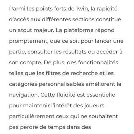
Parmi les points forts de 1win, la rapidité
d’accès aux différentes sections constitue
un atout majeur. La plateforme répond
promptement, que ce soit pour lancer une
partie, consulter les résultats ou accéder à
son compte. De plus, des fonctionnalités
telles que les filtres de recherche et les
catégories personnalisables améliorent la
navigation. Cette fluidité est essentielle
pour maintenir l’intérêt des joueurs,
particulièrement ceux qui ne souhaitent
pas perdre de temps dans des