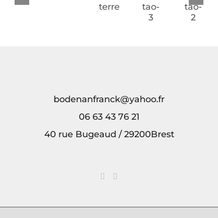
Le
Onirique
Sous
Breizh
Breizh
Printemps
la
a
a
terre
tao-
tao-
3
2
bodenanfranck@yahoo.fr
06 63 43 76 21
40 rue Bugeaud / 29200Brest