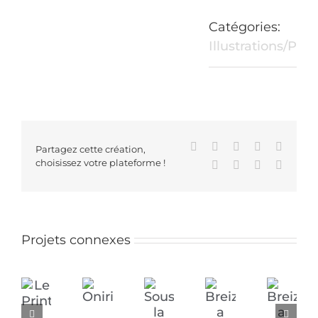
Catégories:
Illustrations/Pei
Facebook
X
Reddit
LinkedIn
WhatsA
Partagez cette création,
choisissez votre plateforme !
Tumblr
Pinterest
Vk
Email
Projets connexes