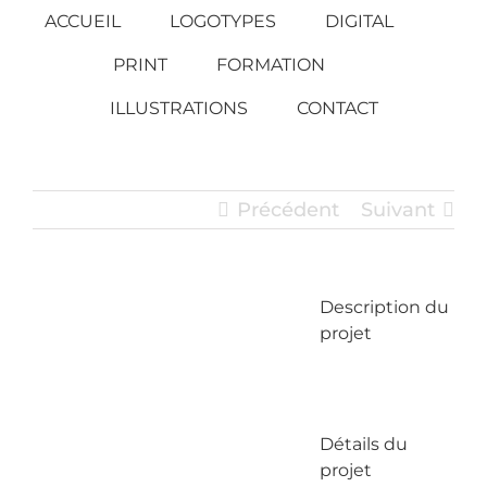
Passer
ACCUEIL
LOGOTYPES
DIGITAL
au
PRINT
FORMATION
contenu
ILLUSTRATIONS
CONTACT
Précédent
Suivant
Description du
View
projet
Larger
Image
Détails du
projet