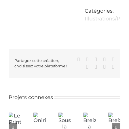
Catégories:
Illustrations/Pei
Facebook
X
Reddit
LinkedIn
WhatsA
Partagez cette création,
choisissez votre plateforme !
Tumblr
Pinterest
Vk
Email
Projets connexes