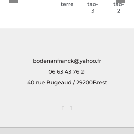
Le
Onirique
Sous
Breizh
Breizh
Printemps
la
a
a
terre
tao-
tao-
3
2
bodenanfranck@yahoo.fr
06 63 43 76 21
40 rue Bugeaud / 29200Brest