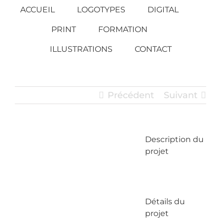
Passer
ACCUEIL
LOGOTYPES
DIGITAL
au
PRINT
FORMATION
contenu
ILLUSTRATIONS
CONTACT
Précédent
Suivant
Description du
View
projet
Larger
Image
Détails du
projet