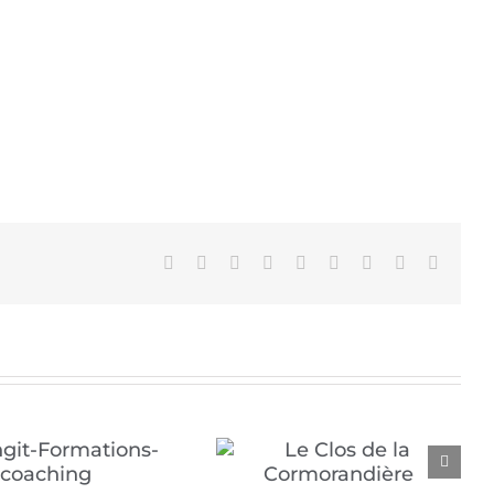
Facebook
X
Reddit
LinkedIn
WhatsApp
Tumblr
Pinterest
Vk
Email
Le Clos de la