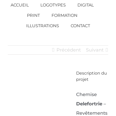
Passer
ACCUEIL
LOGOTYPES
DIGITAL
au
PRINT
FORMATION
contenu
ILLUSTRATIONS
CONTACT
Précédent
Suivant
Description du
View
projet
Larger
Image
Chemise
Delefortrie
–
Revêtements