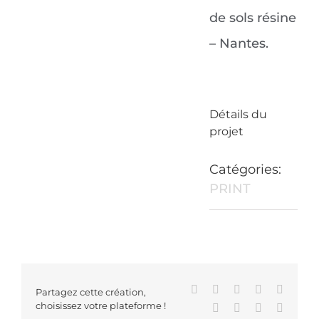
de sols résine
– Nantes.
Détails du
projet
Catégories:
PRINT
Facebook
X
Reddit
LinkedIn
WhatsA
Partagez cette création,
choisissez votre plateforme !
Tumblr
Pinterest
Vk
Email