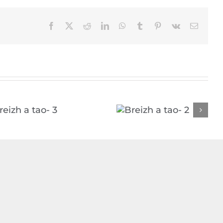
Facebook
X
Reddit
LinkedIn
WhatsApp
Tumblr
Pinterest
Vk
Email
Breizh a tao- 2