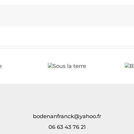
Sous la terre
Breizh a tao- 3
bodenanfranck@yahoo.fr
06 63 43 76 21