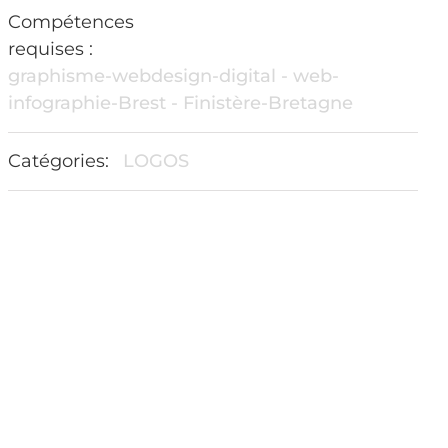
Compétences
requises :
graphisme-webdesign-digital - web-
infographie-Brest - Finistère-Bretagne
Catégories:
LOGOS