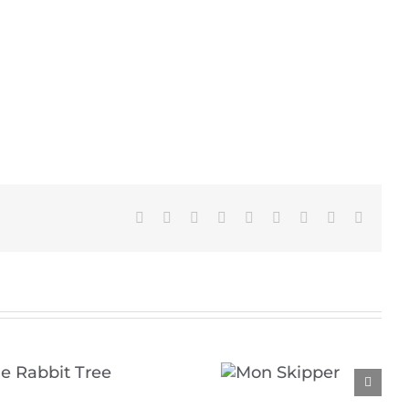
Facebook
X
Reddit
LinkedIn
WhatsApp
Tumblr
Pinterest
Vk
Email
Mon Skipper