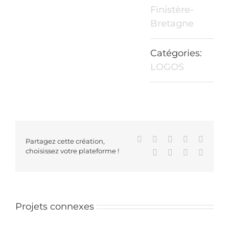
Finistère-
Bretagne
Catégories:
LOGOS
Facebook
X
Reddit
LinkedIn
WhatsA
Partagez cette création,
choisissez votre plateforme !
Tumblr
Pinterest
Vk
Email
Projets connexes