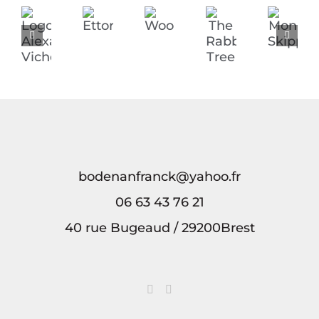
Ettori
Woobike
Mon
Logo
The
Skipper
Alexandra
Rabbit
Vicherd
Tree
bodenanfranck@yahoo.fr
06 63 43 76 21
40 rue Bugeaud / 29200Brest