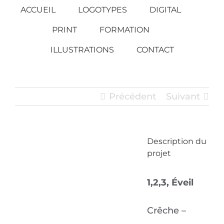
Passer
ACCUEIL
LOGOTYPES
DIGITAL
au
PRINT
FORMATION
contenu
ILLUSTRATIONS
CONTACT
Précédent
Suivant
Description du
View
projet
Larger
Image
1,2,3, Éveil
Crêche –