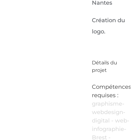
Nantes
Création du
logo.
Détails du
projet
Compétences
requises :
graphisme-
webdesign-
digital - web-
infographie-
Brest -