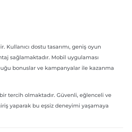
 Kullanıcı dostu tasarımı, geniş oyun
antaj sağlamaktadır. Mobil uygulaması
olduğu bonuslar ve kampanyalar ile kazanma
ir tercih olmaktadır. Güvenli, eğlenceli ve
giriş yaparak bu eşsiz deneyimi yaşamaya