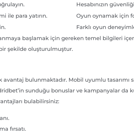
oğrulayın.
Hesabınızın güvenliğin
 ile para yatırın.
Oyun oynamak için fo
in.
Farklı oyun deneyiml
anmaya başlamak için gereken temel bilgileri içerm
ir şekilde oluşturulmuştur.
 avantaj bulunmaktadır. Mobil uyumlu tasarımı say
idbet’in sunduğu bonuslar ve kampanyalar da kul
tajları bulabilirsiniz:
anı.
a fırsatı.