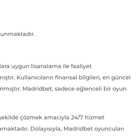
 sunmaktadır.
ara uygun lisanslama ile faaliyet
tır. Kullanıcıların finansal bilgileri, en güncel
lınmıştır. Madridbet, sadece eğlenceli bir oyun
ir şekilde çözmek amacıyla 24/7 hizmet
lamaktadır. Dolayısıyla, Madridbet oyuncuları