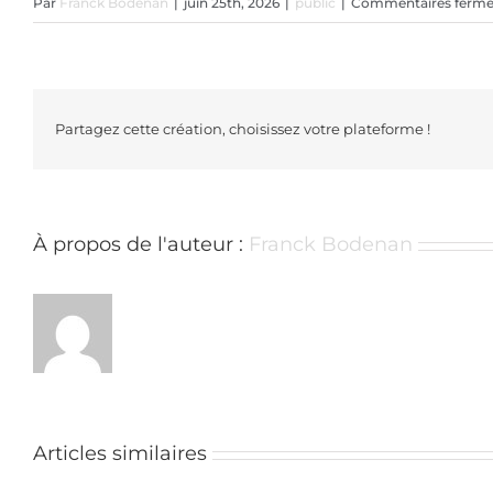
Par
Franck Bodenan
|
juin 25th, 2026
|
public
|
Commentaires fermé
Partagez cette création, choisissez votre plateforme !
À propos de l'auteur :
Franck Bodenan
Articles similaires
Playing