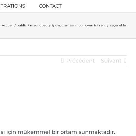
STRATIONS
CONTACT
Accueil
public
madridbet giriş uygulaması: mobil oyun için en iyi seçenekler
Précédent
Suivant
ması için mükemmel bir ortam sunmaktadır.