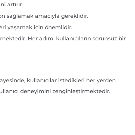
i artırır.
n sağlamak amacıyla gereklidir.
eri yaşamak için önemlidir.
ektedir. Her adım, kullanıcıların sorunsuz bir
esinde, kullanıcılar istedikleri her yerden
lanıcı deneyimini zenginleştirmektedir.