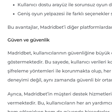
Kullanıcı dostu arayüz ile sorunsuz oyun 
Geniş oyun yelpazesi ile farklı seçenekler
Bu avantajlar, Madridbet’i diğer platformlarda
Güven ve güvenlik
Madridbet, kullanıcılarının güvenliğine büyük 
göstermektedir. Bu sayede, kullanıcı verileri ko
şifreleme yöntemleri ile korunmakta olup, her t
deneyimi değil, aynı zamanda güvenli bir ort
Ayrıca, Madridbet’in müşteri destek hizmetleri,
vermektedir. Bu, kullanıcıların her an yardımc
hem eğlenirken hem de güvende hissederler.