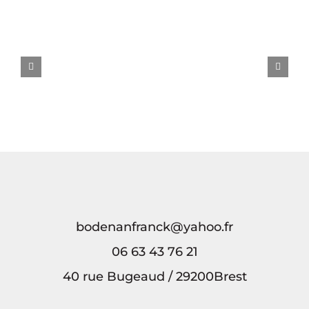
Playing
игр
The
Up
ultimat
responsibly
в
ultimate
Bet
guide
at
Пин
guide
y
to
Best
Ап
to
la
the
Online
играть
Goldex
protección
best
Casinos
на
Casino:
de
online
Australia:
деньги
diving
datos:
casinos
tips
в
into
lo
Australi
for
интернете:
crypto
que
play
enjoying
что
payments
debes
safely
pokies
выбрать
and
saber
and
and
для
rewards
sobre
win
managing
победы
tu
big
в
bodenanfranck@yahoo.fr
06 63 43 76 21
40 rue Bugeaud / 29200Brest