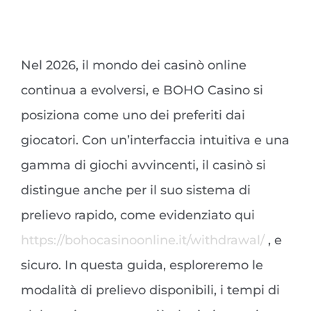
Nel 2026, il mondo dei casinò online
continua a evolversi, e BOHO Casino si
posiziona come uno dei preferiti dai
giocatori. Con un’interfaccia intuitiva e una
gamma di giochi avvincenti, il casinò si
distingue anche per il suo sistema di
prelievo rapido, come evidenziato qui
https://bohocasinoonline.it/withdrawal/
, e
sicuro. In questa guida, esploreremo le
modalità di prelievo disponibili, i tempi di