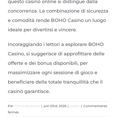
questo casinò online si distingue dalla
concorrenza. La combinazione di sicurezza
e comodità rende BOHO Casino un luogo
ideale per divertirsi e vincere.
Incoraggiando i lettori a esplorare BOHO
Casino, si suggerisce di approfittare delle
offerte e dei bonus disponibili, per
massimizzare ogni sessione di gioco e
beneficiare della totale tranquillità che il
casinò garantisce.
Par
Franck Bodenan
|
juin 23rd, 2026
|
public
|
Commentaires
sur
fermés