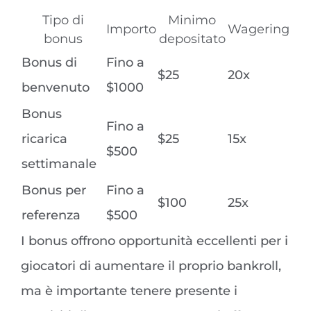
Tipo di
Minimo
Importo
Wagering
bonus
depositato
Bonus di
Fino a
$25
20x
benvenuto
$1000
Bonus
Fino a
ricarica
$25
15x
$500
settimanale
Bonus per
Fino a
$100
25x
referenza
$500
I bonus offrono opportunità eccellenti per i
giocatori di aumentare il proprio bankroll,
ma è importante tenere presente i