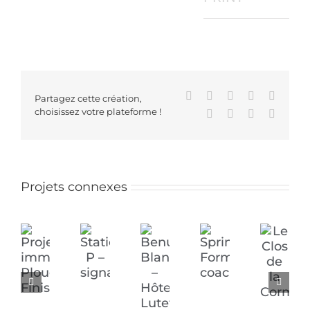
Facebook
X
Reddit
LinkedIn
WhatsA
Partagez cette création,
choisissez votre plateforme !
Tumblr
Pinterest
Vk
Email
Projets connexes
Station
Le
Springit-
Projet
Benu
P
Clos
Formations-
immobilier
Blanc
–
de
coaching
Plougastel-
–