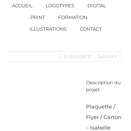
Passer
ACCUEIL
LOGOTYPES
DIGITAL
au
PRINT
FORMATION
contenu
ILLUSTRATIONS
CONTACT
Précédent
Suivant
Description du
View
projet
Larger
Image
Plaquette /
Flyer / Carton
– Isabelle