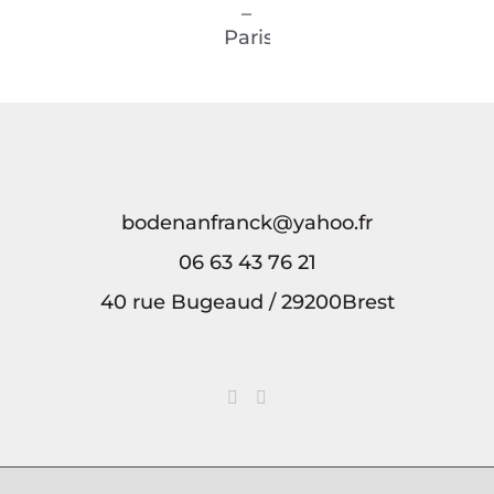
signalétique
la
Finistère
Hôtel
Cormorandière
Lutetia
–
Paris
bodenanfranck@yahoo.fr
06 63 43 76 21
40 rue Bugeaud / 29200Brest