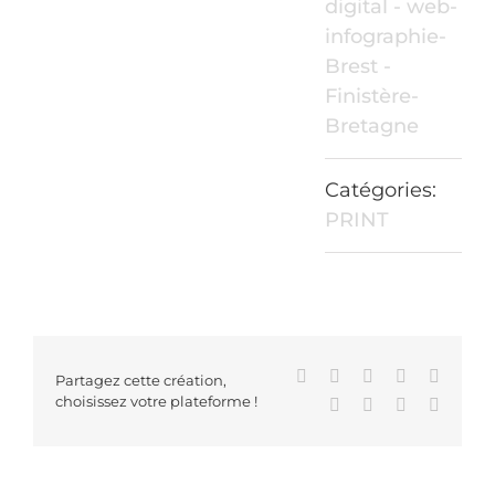
digital - web-
infographie-
Brest -
Finistère-
Bretagne
Catégories:
PRINT
Facebook
X
Reddit
LinkedIn
WhatsA
Partagez cette création,
choisissez votre plateforme !
Tumblr
Pinterest
Vk
Email