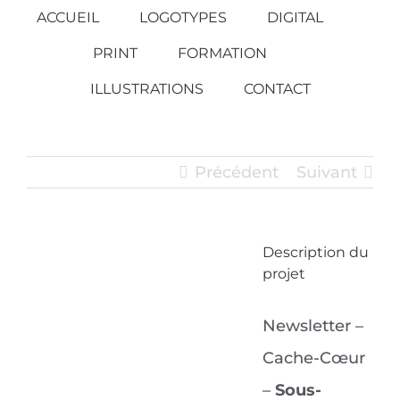
Passer
ACCUEIL
LOGOTYPES
DIGITAL
au
PRINT
FORMATION
contenu
ILLUSTRATIONS
CONTACT
Précédent
Suivant
Description du
View
projet
Larger
Image
Newsletter –
Cache-Cœur
–
Sous-