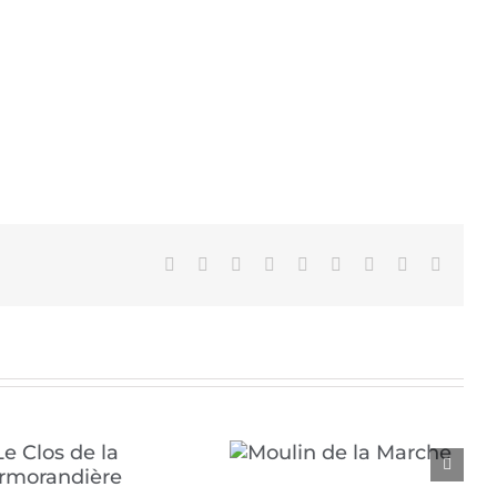
Facebook
X
Reddit
LinkedIn
WhatsApp
Tumblr
Pinterest
Vk
Email
Moulin de la Marche