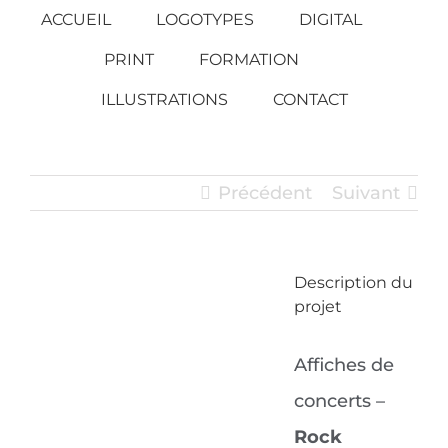
Passer
ACCUEIL
LOGOTYPES
DIGITAL
au
PRINT
FORMATION
contenu
ILLUSTRATIONS
CONTACT
Précédent
Suivant
Description du
View
projet
Larger
Image
Affiches de
concerts –
Rock