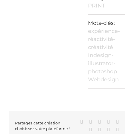
PRINT
Mots-clés:
expérience-
réactivité-
créativité
Indesign-
illustrator-
photoshop
Webdesign
Facebook
X
Reddit
LinkedIn
WhatsA
Partagez cette création,
choisissez votre plateforme !
Tumblr
Pinterest
Vk
Email