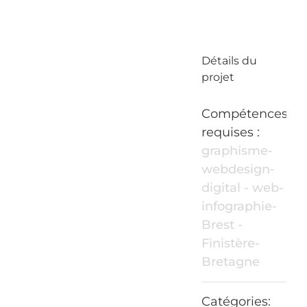
Détails du
projet
Compétences
requises :
graphisme-
webdesign-
digital - web-
infographie-
Brest -
Finistère-
Bretagne
Catégories: