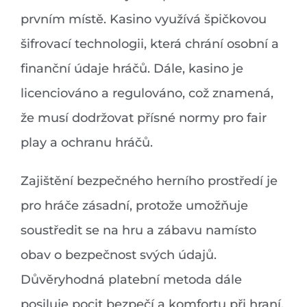
prvním místě. Kasino využívá špičkovou
šifrovací technologii, která chrání osobní a
finanční údaje hráčů. Dále, kasino je
licenciováno a regulováno, což znamená,
že musí dodržovat přísné normy pro fair
play a ochranu hráčů.
Zajištění bezpečného herního prostředí je
pro hráče zásadní, protože umožňuje
soustředit se na hru a zábavu namísto
obav o bezpečnost svých údajů.
Důvěryhodná platební metoda dále
posiluje pocit bezpečí a komfortu při hraní.