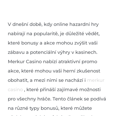
V dnešní době, kdy online hazardní hry
nabírají na popularitě, je důležité vědět,
které bonusy a akce mohou zvýšit vaši
zábavu a potenciální výhry v kasinech.
Merkur Casino nabízí atraktivní promo
akce, které mohou vaši herní zkušenost
obohatit, a mezi nimi se nachází i
merkur
casino
, které přináší zajímavé možnosti
pro všechny hráče. Tento článek se podívá
na různé typy bonusů, které můžete