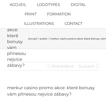
Passer
ACCUEIL
LOGOTYPES
DIGITAL
merkur
au
PRINT
FORMATION
casino
contenu
promo
ILLUSTRATIONS
CONTACT
akce:
které
Accueil
public
merkur casino promo akce: které bonusy vám
bonusy
vám
přinesou
nejvíce
zábavy?
Précédent
Suivant
merkur casino promo akce: které bonusy
vám přinesou nejvíce zábavy?