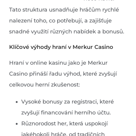
Tato struktura usnadňuje hráčům rychlé
nalezení toho, co potřebují, a zajišťuje
snadné využití různých nabídek a bonusů.
Klíčové výhody hraní v Merkur Casino
Hraní v online kasinu jako je Merkur
Casino přináší řadu výhod, které zvyšují
celkovou herní zkušenost:
Vysoké bonusy za registraci, které
zvyšují financování herního účtu.
Různorodost her, která uspokojí
jakéhokoli hráče, od tradičních