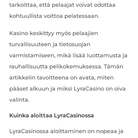
tarkoittaa, että pelaajat voivat odottaa
kohtuullista voittoa pelatessaan.
Kasino keskittyy myös pelaajien
turvallisuuteen ja tietosuojan
varmistamiseen, mikä lisää luottamusta ja
rauhallisuutta pelikokemuksessa. Tämän
artikkelin tavoitteena on avata, miten
pääset alkuun ja miksi LyraCasino on oiva
valinta.
Kuinka aloittaa LyraCasinossa
LyraCasinossa aloittaminen on nopeaa ja