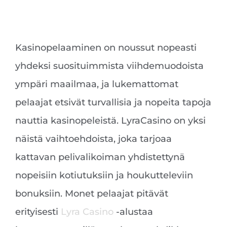
Kasinopelaaminen on noussut nopeasti
yhdeksi suosituimmista viihdemuodoista
ympäri maailmaa, ja lukemattomat
pelaajat etsivät turvallisia ja nopeita tapoja
nauttia kasinopeleistä. LyraCasino on yksi
näistä vaihtoehdoista, joka tarjoaa
kattavan pelivalikoiman yhdistettynä
nopeisiin kotiutuksiin ja houkutteleviin
bonuksiin. Monet pelaajat pitävät
erityisesti
Lyra Casino
-alustaa