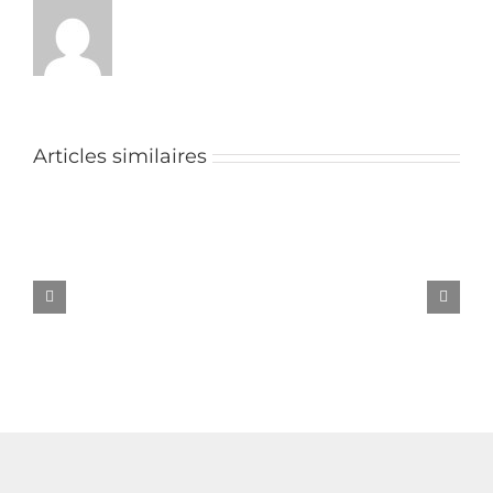
Articles similaires
Топ-
Pin
The
Playing
игр
The
Up
ultimat
responsibly
в
ultimate
Bet
guide
at
Пин
guide
y
to
Best
Ап
to
la
the
Online
играть
Goldex
protección
best
Casinos
на
Casino:
de
online
Australia:
деньги
diving
datos:
casinos
tips
в
into
lo
Australi
for
интернете:
crypto
que
play
enjoying
что
payments
debes
safely
pokies
выбрать
and
saber
and
and
для
rewards
sobre
win
managing
победы
tu
big
в