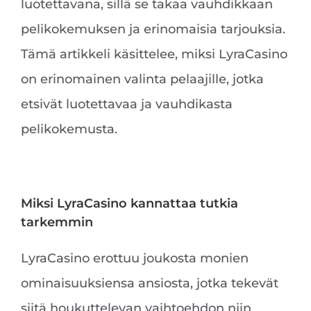
luotettavana, sillä se takaa vauhdikkaan
pelikokemuksen ja erinomaisia tarjouksia.
Tämä artikkeli käsittelee, miksi LyraCasino
on erinomainen valinta pelaajille, jotka
etsivät luotettavaa ja vauhdikasta
pelikokemusta.
Miksi LyraCasino kannattaa tutkia
tarkemmin
LyraCasino erottuu joukosta monien
ominaisuuksiensa ansiosta, jotka tekevät
siitä houkuttelevan vaihtoehdon niin