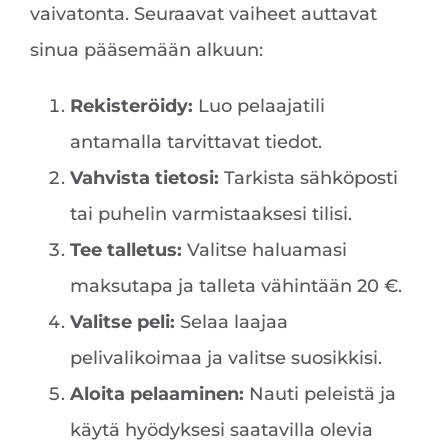
vaivatonta. Seuraavat vaiheet auttavat
sinua pääsemään alkuun:
Rekisteröidy:
Luo pelaajatili
antamalla tarvittavat tiedot.
Vahvista tietosi:
Tarkista sähköposti
tai puhelin varmistaaksesi tilisi.
Tee talletus:
Valitse haluamasi
maksutapa ja talleta vähintään 20 €.
Valitse peli:
Selaa laajaa
pelivalikoimaa ja valitse suosikkisi.
Aloita pelaaminen:
Nauti peleistä ja
käytä hyödyksesi saatavilla olevia