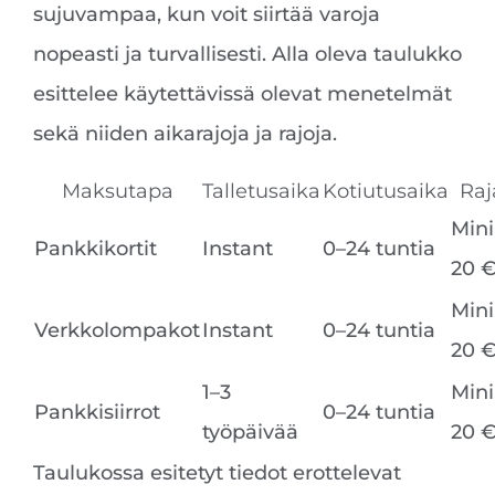
sujuvampaa, kun voit siirtää varoja
nopeasti ja turvallisesti. Alla oleva taulukko
esittelee käytettävissä olevat menetelmät
sekä niiden aikarajoja ja rajoja.
Maksutapa
Talletusaika
Kotiutusaika
Raj
Min
Pankkikortit
Instant
0–24 tuntia
20 
Min
Verkkolompakot
Instant
0–24 tuntia
20 
1–3
Min
Pankkisiirrot
0–24 tuntia
työpäivää
20 
Taulukossa esitetyt tiedot erottelevat