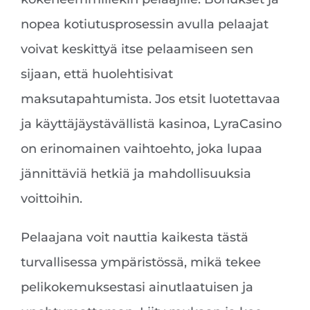
nopea kotiutusprosessin avulla pelaajat
voivat keskittyä itse pelaamiseen sen
sijaan, että huolehtisivat
maksutapahtumista. Jos etsit luotettavaa
ja käyttäjäystävällistä kasinoa, LyraCasino
on erinomainen vaihtoehto, joka lupaa
jännittäviä hetkiä ja mahdollisuuksia
voittoihin.
Pelaajana voit nauttia kaikesta tästä
turvallisessa ympäristössä, mikä tekee
pelikokemuksestasi ainutlaatuisen ja