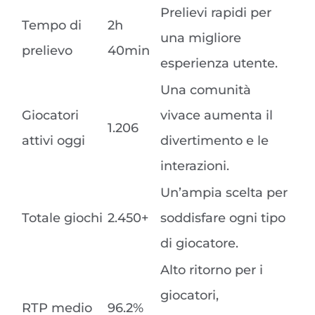
Prelievi rapidi per
Tempo di
2h
una migliore
prelievo
40min
esperienza utente.
Una comunità
Giocatori
vivace aumenta il
1.206
attivi oggi
divertimento e le
interazioni.
Un’ampia scelta per
Totale giochi
2.450+
soddisfare ogni tipo
di giocatore.
Alto ritorno per i
giocatori,
RTP medio
96.2%