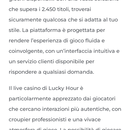
che supera i 2.450 titoli, troverai
sicuramente qualcosa che si adatta al tuo
stile. La piattaforma è progettata per
rendere l’esperienza di gioco fluida e
coinvolgente, con un’interfaccia intuitiva e
un servizio clienti disponibile per
rispondere a qualsiasi domanda.
Il live casino di Lucky Hour è
particolarmente apprezzato dai giocatori
che cercano interazioni più autentiche, con
croupier professionisti e una vivace
atmosfera di gioco. La possibilità di giocare