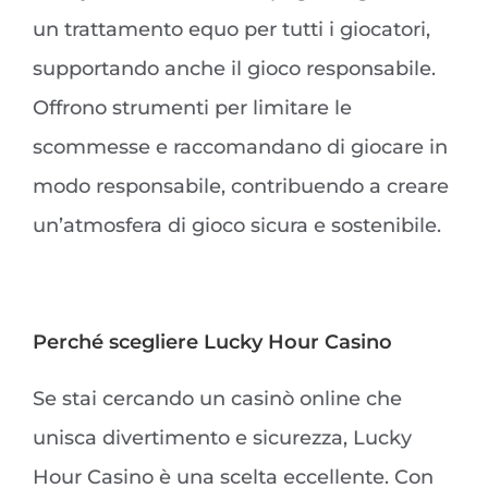
un trattamento equo per tutti i giocatori,
supportando anche il gioco responsabile.
Offrono strumenti per limitare le
scommesse e raccomandano di giocare in
modo responsabile, contribuendo a creare
un’atmosfera di gioco sicura e sostenibile.
Perché scegliere Lucky Hour Casino
Se stai cercando un casinò online che
unisca divertimento e sicurezza, Lucky
Hour Casino è una scelta eccellente. Con