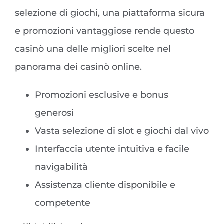
selezione di giochi, una piattaforma sicura
e promozioni vantaggiose rende questo
casinò una delle migliori scelte nel
panorama dei casinò online.
Promozioni esclusive e bonus
generosi
Vasta selezione di slot e giochi dal vivo
Interfaccia utente intuitiva e facile
navigabilità
Assistenza cliente disponibile e
competente