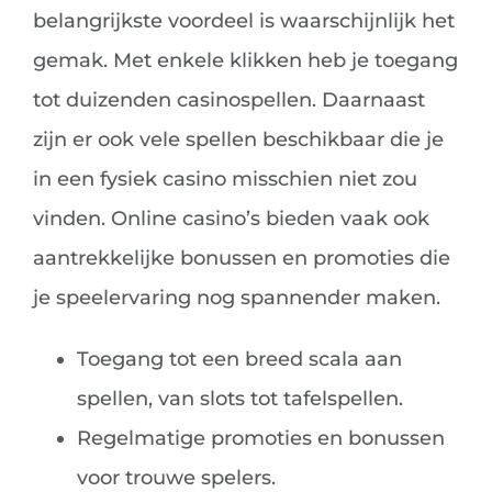
belangrijkste voordeel is waarschijnlijk het
gemak. Met enkele klikken heb je toegang
tot duizenden casinospellen. Daarnaast
zijn er ook vele spellen beschikbaar die je
in een fysiek casino misschien niet zou
vinden. Online casino’s bieden vaak ook
aantrekkelijke bonussen en promoties die
je speelervaring nog spannender maken.
Toegang tot een breed scala aan
spellen, van slots tot tafelspellen.
Regelmatige promoties en bonussen
voor trouwe spelers.