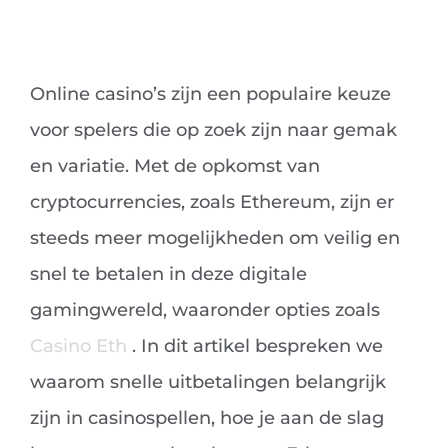
Online casino’s zijn een populaire keuze
voor spelers die op zoek zijn naar gemak
en variatie. Met de opkomst van
cryptocurrencies, zoals Ethereum, zijn er
steeds meer mogelijkheden om veilig en
snel te betalen in deze digitale
gamingwereld, waaronder opties zoals
Casino Eth
. In dit artikel bespreken we
waarom snelle uitbetalingen belangrijk
zijn in casinospellen, hoe je aan de slag