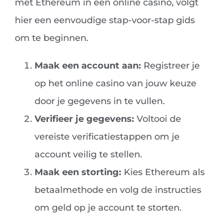
met Ethereum in een online casino, volgt
hier een eenvoudige stap-voor-stap gids
om te beginnen.
Maak een account aan:
Registreer je
op het online casino van jouw keuze
door je gegevens in te vullen.
Verifieer je gegevens:
Voltooi de
vereiste verificatiestappen om je
account veilig te stellen.
Maak een storting:
Kies Ethereum als
betaalmethode en volg de instructies
om geld op je account te storten.