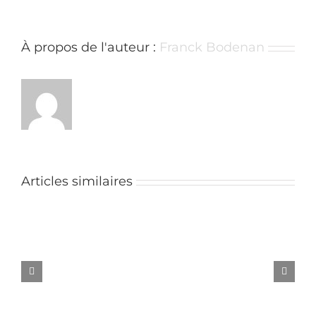
à
ne
pas
À propos de l'auteur :
Franck Bodenan
manquer
cette
année
Articles similaires
Топ-
Pin
The
Playing
игр
The
Up
ultimat
responsibly
в
ultimate
Bet
guide
at
Пин
guide
y
to
Best
Ап
to
la
the
Online
играть
Goldex
protección
best
Casinos
на
Casino:
de
online
Australia:
деньги
diving
datos:
casinos
tips
в
into
lo
Australi
for
интернете: