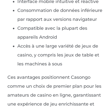
Interface mobile intuitive et réactive
Consommation de données inférieure
par rapport aux versions navigateur
Compatible avec la plupart des
appareils Android
Accès à une large variété de jeux de
casino, y compris les jeux de table et
les machines à sous
Ces avantages positionnent Casongo
comme un choix de premier plan pour les
amateurs de casino en ligne, garantissant
une expérience de jeu enrichissante et